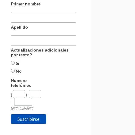
Primer nombre
Apellido
Actualizaciones adicionales
por texto?
Sí
No
Número
telefónico
(
)
-
(###) ###-####