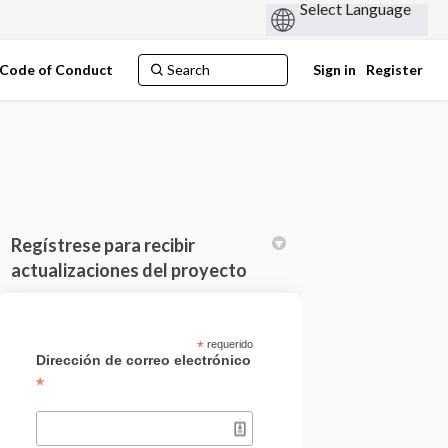
Code of Conduct
Sign in
Register
Regístrese para recibir
actualizaciones del proyecto
acebook
 on Linkedin
ns link
X (formerly Twitter)
*
requerido
Dirección de correo electrónico
*