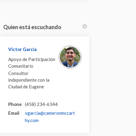
Quien está escuchando
Victor Garcia
Apoyo de Participación
Comunitario
Consultor
independiente con la
Ciudad de Eugene
Phone
(458) 234-6344
Email
vgarcia@cameronmccart
(External link)
hy.com