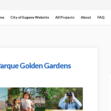
ome
City of Eugene Website
All Projects
About
FAQ
 Parque Golden Gardens
ual del Parque Golden Gardens on F
nceptual del Parque Golden Gardens
Conceptual del Parque Golden Garde
ptual del Parque Golden Gardens on 