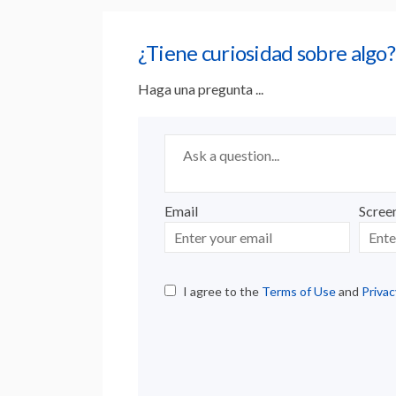
¿Tiene curiosidad sobre algo?
Haga una pregunta ...
Required
Ask a question
*
Email
Scree
Enter
Scree
your
email
I agree to the
Terms of Use
and
Privac