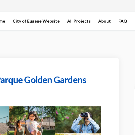
ome
City of Eugene Website
All Projects
About
FAQ
 Parque Golden Gardens
ual del Parque Golden Gardens on F
nceptual del Parque Golden Gardens
Conceptual del Parque Golden Garde
ptual del Parque Golden Gardens on 