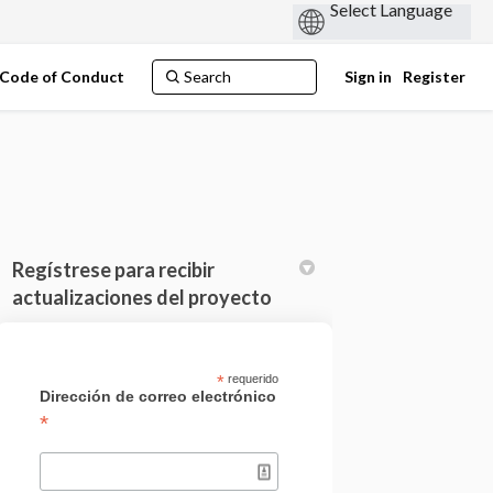
Code of Conduct
Sign in
Register
Regístrese para recibir
actualizaciones del proyecto
acebook
 on Linkedin
ns link
X (formerly Twitter)
*
requerido
Dirección de correo electrónico
*