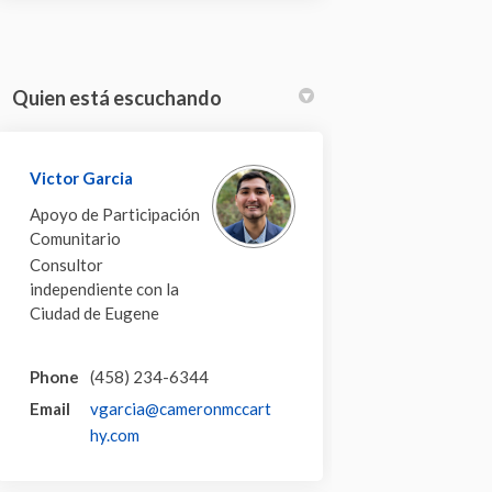
Quien está escuchando
Victor Garcia
Apoyo de Participación
Comunitario
Consultor
independiente con la
Ciudad de Eugene
Phone
(458) 234-6344
Email
vgarcia@cameronmccart
(External link)
hy.com