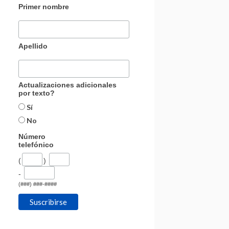
Primer nombre
Apellido
Actualizaciones adicionales
por texto?
Sí
No
Número
telefónico
(
)
-
(###) ###-####