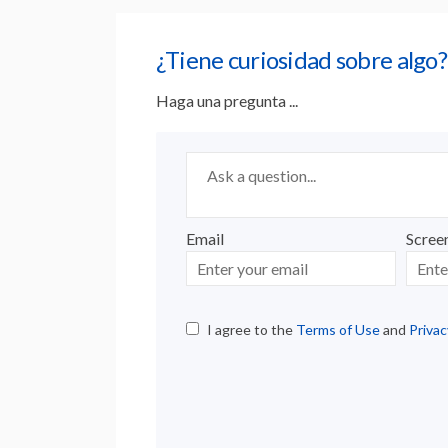
¿Tiene curiosidad sobre algo?
Haga una pregunta ...
Required
Ask a question
*
Email
Scree
Enter
Scree
your
email
I agree to the
Terms of Use
and
Privac